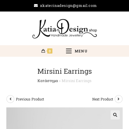
xkaterinadesign@gmail.com
0
MENU
Mirsini Earrings
Κατάστημα
>
Mirsini Earrings
Previous Product
Next Product
🔍