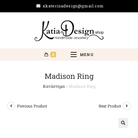
xkaterinadesign@gmail.com
0
MENU
Madison Ring
Κατάστημα
>
Madison Ring
Previous Product
Next Product
🔍