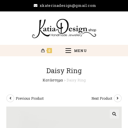
xkaterinadesign@gmail.com
0
MENU
Daisy Ring
Κατάστημα
>
Daisy Ring
Previous Product
Next Product
🔍