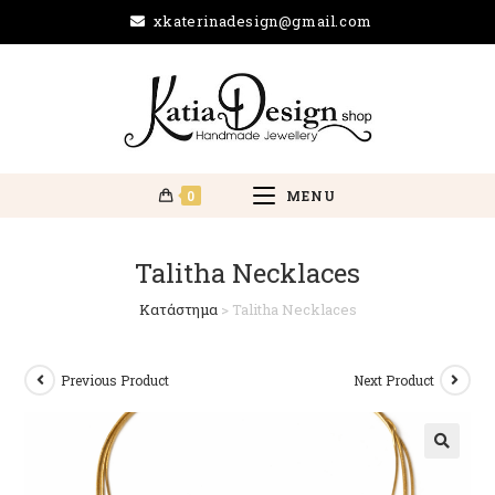
xkaterinadesign@gmail.com
0
MENU
Talitha Necklaces
Κατάστημα
>
Talitha Necklaces
Previous Product
Next Product
🔍