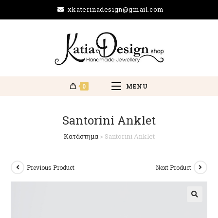
xkaterinadesign@gmail.com
0
MENU
Santorini Anklet
Κατάστημα
>
Santorini Anklet
Previous Product
Next Product
🔍