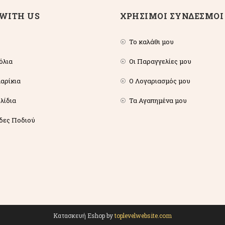
WITH US
ΧΡΗΣΙΜΟΙ ΣΥΝΔΕΣΜΟΙ
Το καλάθι μου
όλια
Οι Παραγγελίες μου
αρίκια
Ο Λογαριασμός μου
λίδια
Τα Αγαπημένα μου
δες Ποδιού
Κατασκευή Eshop by
toplevelwebsite.com