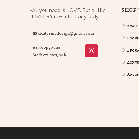
SHOP 
~All you need is LOVE. But a little
JEWELRY never hurt anybody.
Κολιέ
xkaterinadesign@gmail.com
Βραχι
Λειτουργούμε
Σκουλ
διαδικτυακά, 24h
Δαχτυ
Αλυσί