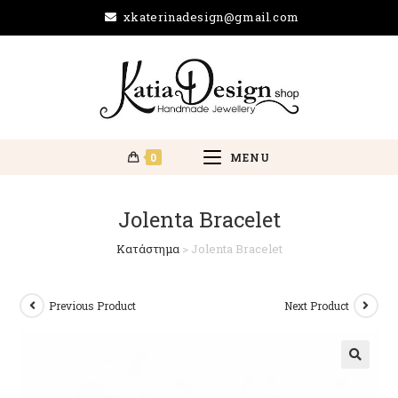
xkaterinadesign@gmail.com
0
MENU
Jolenta Bracelet
Κατάστημα
>
Jolenta Bracelet
Previous Product
Next Product
🔍