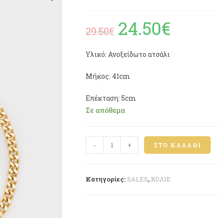
🔍
24.50
€
29.50
€
Υλικό: Ανοξείδωτο ατσάλι
Μήκος: 41cm
Επέκταση: 5cm
Σε απόθεμα
-
+
ΣΤΟ ΚΑΛΆΘΙ
Κατηγορίες:
SALES
,
ΚΟΛΙΕ