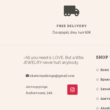
FREE DELIVERY
Για αγορές άνω των 60€
SHOP 
~All you need is LOVE. But a little
JEWELRY never hurt anybody.
Κολιέ
xkaterinadesign@gmail.com
Βραχι
Λειτουργούμε
Σκουλ
διαδικτυακά, 24h
Δαχτυ
Αλυσί