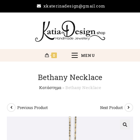
xkaterinadesign@gmail.com
0
MENU
Bethany Necklace
Κατάστημα
>
Bethany Necklace
Previous Product
Next Product
🔍