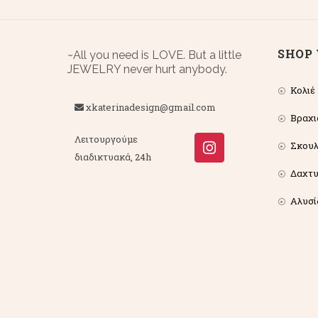
SHOP 
~All you need is LOVE. But a little
JEWELRY never hurt anybody.
Κολιέ
xkaterinadesign@gmail.com
Βραχι
Λειτουργούμε
Σκουλ
διαδικτυακά, 24h
Δαχτυ
Αλυσί